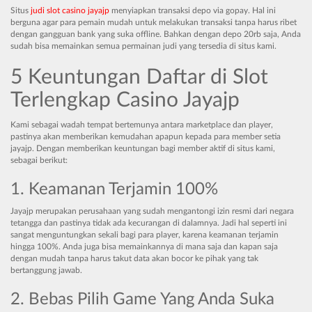
Situs
judi slot casino jayajp
menyiapkan transaksi depo via gopay. Hal ini
berguna agar para pemain mudah untuk melakukan transaksi tanpa harus ribet
dengan gangguan bank yang suka offline. Bahkan dengan depo 20rb saja, Anda
sudah bisa memainkan semua permainan judi yang tersedia di situs kami.
5 Keuntungan Daftar di Slot
Terlengkap Casino Jayajp
Kami sebagai wadah tempat bertemunya antara marketplace dan player,
pastinya akan memberikan kemudahan apapun kepada para member setia
jayajp. Dengan memberikan keuntungan bagi member aktif di situs kami,
sebagai berikut:
1. Keamanan Terjamin 100%
Jayajp merupakan perusahaan yang sudah mengantongi izin resmi dari negara
tetangga dan pastinya tidak ada kecurangan di dalamnya. Jadi hal seperti ini
sangat menguntungkan sekali bagi para player, karena keamanan terjamin
hingga 100%. Anda juga bisa memainkannya di mana saja dan kapan saja
dengan mudah tanpa harus takut data akan bocor ke pihak yang tak
bertanggung jawab.
2. Bebas Pilih Game Yang Anda Suka