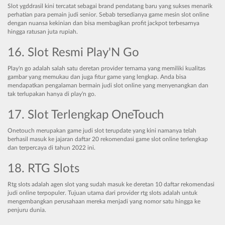
Slot ygddrasil kini tercatat sebagai brand pendatang baru yang sukses menarik
perhatian para pemain judi senior. Sebab tersedianya game mesin slot online
dengan nuansa kekinian dan bisa membagikan profit jackpot terbesarnya
hingga ratusan juta rupiah.
16. Slot Resmi Play'N Go
Play'n go adalah salah satu deretan provider ternama yang memiliki kualitas
gambar yang memukau dan juga fitur game yang lengkap. Anda bisa
mendapatkan pengalaman bermain judi slot online yang menyenangkan dan
tak terlupakan hanya di play'n go.
17. Slot Terlengkap OneTouch
Onetouch merupakan game judi slot terupdate yang kini namanya telah
berhasil masuk ke jajaran daftar 20 rekomendasi game slot online terlengkap
dan terpercaya di tahun 2022 ini.
18. RTG Slots
Rtg slots adalah agen slot yang sudah masuk ke deretan 10 daftar rekomendasi
judi online terpopuler. Tujuan utama dari provider rtg slots adalah untuk
mengembangkan perusahaan mereka menjadi yang nomor satu hingga ke
penjuru dunia.