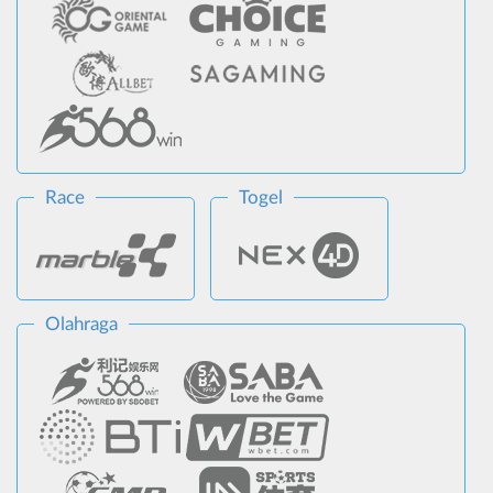
Race
Togel
Olahraga