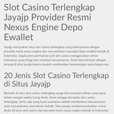
Slot Casino Terlengkap
Jayajp Provider Resmi
Nexus Engine Depo
Ewallet
Jayajp merupakan situs slot casino terlengkap yang bekerjasama dengan
provider resmi nexus engine dan menyediakan transaksi depo ewallet terbaik di
Indonesia. Segala jenis permainan judi slot casino menggunakan server
keamanan yang tinggi dan memberi kenyamanan. Anda bisa bermain dengan
tenang di situs jayajp karena mudah memberikan kemenangan serta terpercaya.
20 Jenis Slot Casino Terlengkap
di Situs Jayajp
Bermain di situs slot casino terlengkap jayajp bisa menjadi pilihan yang tepat
dalam mengisi waktu luang Anda. Kami sebagai penyedia slot casino
terlengkap, tentu saja yang kami utamakan adalah memberikan kenyamanan
serta menyediakan permainan terbaik. Situs jayajp merekomendasikan untuk
Anda 20 jenis slot casino dari provider resmi nexus engine terbaik di Indonesia