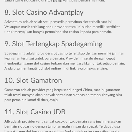
varian game slot casino di situs jayajp yang bisa pemain mainkan.
8. Slot Casino Advantplay
Advantplay adalah salah satu penyedia permainan slot terbaik saat ini.
Walaupun masih terbilang baru, provider resmi ini sudah memiliki sertifikat
untuk menyajikan banyak permainan slot casino kepada para pemain.
9. Slot Terlengkap Spadegaming
Spadegaming adalah provider slot casino terlengkap dengan memiliki jaminan
keamanan tertinggi untuk para pemain. Provider ini selalu dengan cepat
memberikan game slot casino terbaru dan mengasyikkan untuk setiap pemain.
Anda bisa menikmati judi slot online ini di link jayajp nexus engine.
10. Slot Gamatron
Gamatron adalah provider yang berpusat di negeri China, saat ini gamatron
telah resmi menyediakan banyak permainan slot casino terpopuler yang bisa
para pemain nikmati di situs jayajp.
11. Slot Casino JDB
Jdb adalah provider yang sangat cocok untuk pemain yang ingin merasakan
bermain slot casino dengan tampilan grafis ringan dan cepat. Terdapat juga
banyak game slot terpopuler yang bisa Anda mainkan bersama situs jayajp.