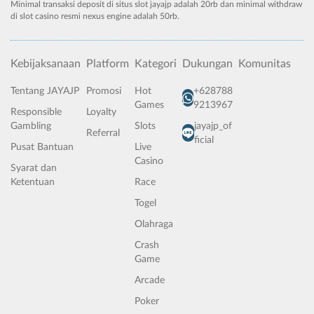
Minimal transaksi deposit di situs slot jayajp adalah 20rb dan minimal withdraw
di slot casino resmi nexus engine adalah 50rb.
Kebijaksanaan
Platform
Kategori
Dukungan
Komunitas
Tentang JAYAJP
Promosi
Hot
+628788
Games
9213967
Responsible
Loyalty
Gambling
Slots
jayajp_of
Referral
ficial
Pusat Bantuan
Live
Casino
Syarat dan
Ketentuan
Race
Togel
Olahraga
Crash
Game
Arcade
Poker