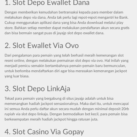
1. Slot Depo Ewallet Dana
Dengan memberikan kemudahan bertransaksi kepada para member dalam
melakukan depo via dana, Anda tak perlu lagi repot-repot mengantri ke Bank.
Cukup menggunakan aplikasi dana yang bisa Anda download melalui play
store. Bahkan setiap member dapat melakukan pendaftaran akun secara gratis
dan bisa bermain sangat puas di jayajp slot depo ewallet dana.
2. Slot Ewallet Via Ovo
Dari pengalaman para pemain yang telah berhasil meraih kemenangan slot
resmi online, dengan melakukan permainan slot depo via ovo. Hal inilah yang
menjadi pemicu semakin bertambahnya pemain-pemain baru bermunculan,
untuk berlomba mendaftarkan diri agar bisa merasakan kemenangan jackpot
yang luar biasa.
3. Slot Depo LinkAja
Tekad para pemain yang bergabung di situs jayajp adalah untuk bisa
memenangkan hadiah jackpot sensasionalnya. Maka dari itu, untuk mencapai
ini semua Anda perlu daftar akun secara mudah dengan minimal deposit 20rb
rupiah via slot depo linkaja. Dengan bermodalkan bet kecil, para pemain bisa
berkesempatan meraih hadiah jackpot hingga ratusan juta.
4. Slot Casino Via Gopay