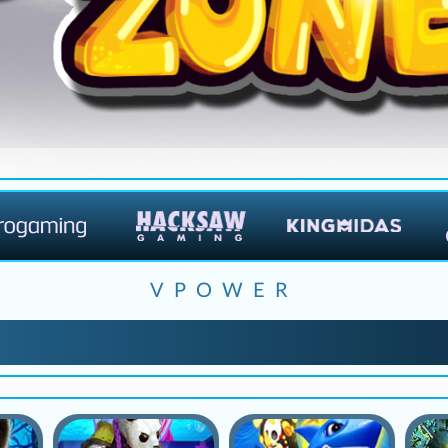
VPOWER