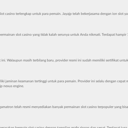
lot casino terlengkap untuk para pemain. Jayajp telah bekerjasama dengan ion slot ya
rmainan slot casino yang tidak kalah serunya untuk Anda nikmati. Terdapat hampir 15
t ini. Walaupun masih terbilang baru, provider resmi ini sudah memiliki sertifikat un
iki jaminan keamanan tertinggi untuk para pemain. Provider ini selalu dengan cepa
ajp nexus engine.
 gamatron telah resmi menyediakan banyak permainan slot casino terpopuler yang bisa 
erasakan bermain slot casino dengan tampilan grafis ringan dan cepat. Terdapat jug