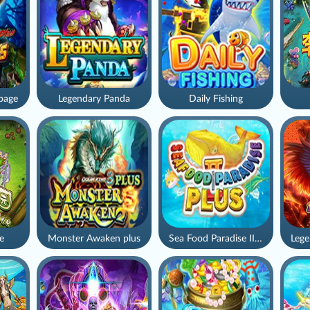
page
Legendary Panda
Daily Fishing
e
Monster Awaken plus
Sea Food Paradise II Plus