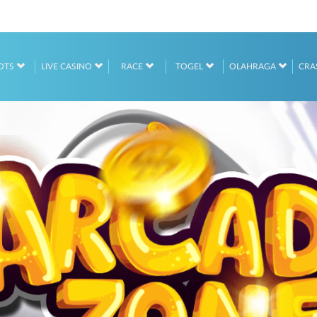
OTS
LIVE CASINO
RACE
TOGEL
OLAHRAGA
CRA