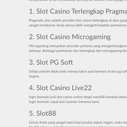
1. Slot Casino Terlengkap Pragma
Pragmatic play adalah provider slot casino terlengkap di situs jay
sangat membantu Anda semua lebih mengerti karakter permainan
2. Slot Casino Microgaming
Microgaming merupakan provider pertama yang mengembangkan sof
terbesar. Berbagai permainan slot terlengkap dari microgaming 
3. Slot PG Soft
Setiap pemain tidak perlu merasa takut saat bermain di slot pg soft
engine.
4. Slot Casino Live22
Ingin bermain judi slot casino online tetapi memiliki kendala dep
ingin bermain cepat dan nyaman bersama kami.
5. Slot88
Untuk Anda yang sangat mencintai produk dalam negeri, maka slot8