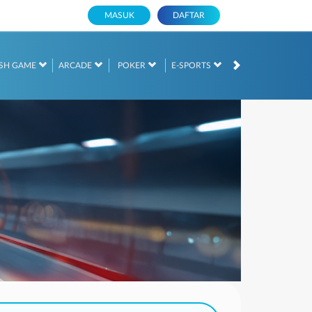
MASUK
DAFTAR
SH GAME
ARCADE
POKER
E-SPORTS
SABUNG AYAM