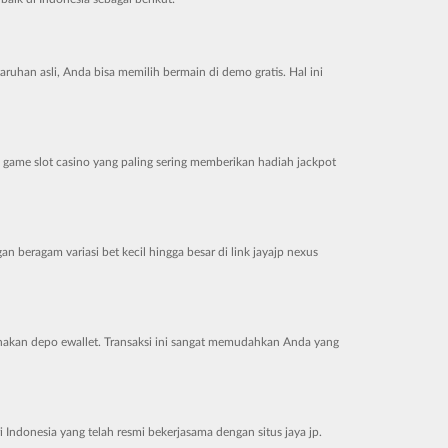
taruhan asli, Anda bisa memilih bermain di demo gratis. Hal ini
game slot casino yang paling sering memberikan hadiah jackpot
gan beragam variasi bet kecil hingga besar di link jayajp nexus
ggunakan depo ewallet. Transaksi ini sangat memudahkan Anda yang
 Indonesia yang telah resmi bekerjasama dengan situs jaya jp.