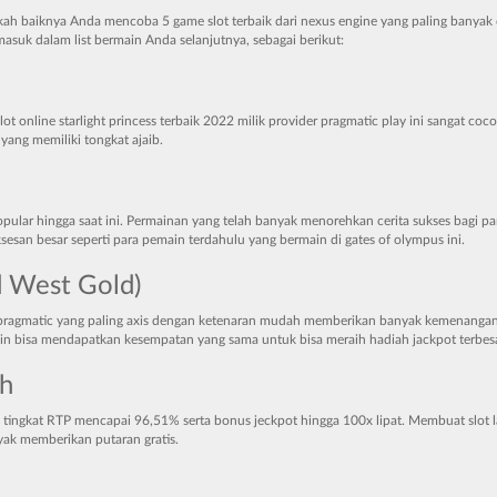
langkah baiknya Anda mencoba 5 game slot terbaik dari nexus engine yang paling banya
asuk dalam list bermain Anda selanjutnya, sebagai berikut:
ot online starlight princess terbaik 2022 milik provider pragmatic play ini sangat c
yang memiliki tongkat ajaib.
pular hingga saat ini. Permainan yang telah banyak menorehkan cerita sukses bagi p
esan besar seperti para pemain terdahulu yang bermain di gates of olympus ini.
 West Gold)
k pragmatic yang paling axis dengan ketenaran mudah memberikan banyak kemenangan
main bisa mendapatkan kesempatan yang sama untuk bisa meraih hadiah jackpot terbe
ch
n tingkat RTP mencapai 96,51% serta bonus jeckpot hingga 100x lipat. Membuat slot l
yak memberikan putaran gratis.