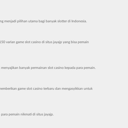
ng menjadi pilihan utama bagi banyak slotter di Indonesia.
0 varian game slot casino di situs jayajp yang bisa pemain
tuk menyajikan banyak permainan slot casino kepada para pemain.
t memberikan game slot casino terbaru dan mengasyikkan untuk
para pemain nikmati di situs jayajp.