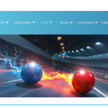
OTS
LIVE CASINO
RACE
TOGEL
OLAHRAGA
CRA