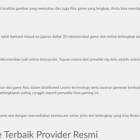
liki kualitas gambar yang memukau dan juga fitur game yang lengkap. Anda bisa men
lah berhasil masuk ke jajaran daftar 20 rekomendasi game slot online terlengkap dan
r rekomendasi judi online terpopuler. Tujuan utama dari provider rtg slots adalah 
asar slot game Asia dalam distributed casino technology serta layanan generasi beri
erlengkapan paling canggih seperti penyedia flow gaming ini.
n game slot dengan menyediakan bermacam varian jenis slot terlengkap yang bisa And
 Terbaik Provider Resmi