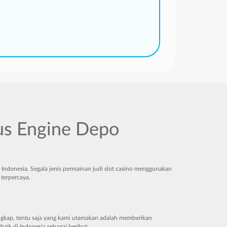
xus Engine Depo
 Indonesia. Segala jenis permainan judi slot casino menggunakan
terpercaya.
lengkap, tentu saja yang kami utamakan adalah memberikan
aik di Indonesia sebagai berikut: