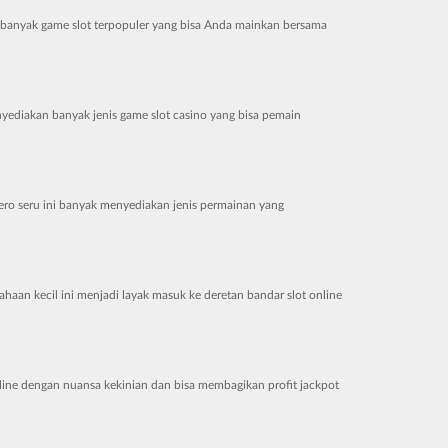
a banyak game slot terpopuler yang bisa Anda mainkan bersama
nyediakan banyak jenis game slot casino yang bisa pemain
ero seru ini banyak menyediakan jenis permainan yang
aan kecil ini menjadi layak masuk ke deretan bandar slot online
online dengan nuansa kekinian dan bisa membagikan profit jackpot