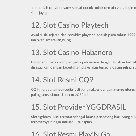
Jdb adalah provider yang sangat cocok untuk pemain yang ingin m
situs jayajp.
12. Slot Casino Playtech
Awal mula sejarah dari provider playtech adalah pada tahun 1999
mainkan secara langsung.
13. Slot Casino Habanero
Habanero merupakan penyedia judi online dengan taruhan terbaik
disesuaikan dengan kebutuhan player dan tersedia dalam pilihan 
14. Slot Resmi CQ9
CQ9 merupakan penyedia judi yang sukses dengan mengembangkan in
paling sensasional di tahun 2022 ini.
15. Slot Provider YGGDRASIL
Slot ygddrasil kini tercatat sebagai brand pendatang baru yang s
terbesarnya hingga ratusan juta rupiah.
16. Slot Resmi Play'N Go