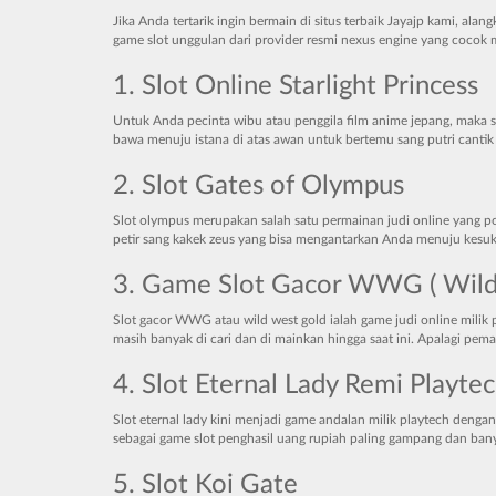
Jika Anda tertarik ingin bermain di situs terbaik Jayajp kami, a
game slot unggulan dari provider resmi nexus engine yang cocok m
1. Slot Online Starlight Princess
Untuk Anda pecinta wibu atau penggila film anime jepang, maka sl
bawa menuju istana di atas awan untuk bertemu sang putri cantik 
2. Slot Gates of Olympus
Slot olympus merupakan salah satu permainan judi online yang po
petir sang kakek zeus yang bisa mengantarkan Anda menuju kesuks
3. Game Slot Gacor WWG ( Wild
Slot gacor WWG atau wild west gold ialah game judi online mili
masih banyak di cari dan di mainkan hingga saat ini. Apalagi pe
4. Slot Eternal Lady Remi Playte
Slot eternal lady kini menjadi game andalan milik playtech denga
sebagai game slot penghasil uang rupiah paling gampang dan ban
5. Slot Koi Gate