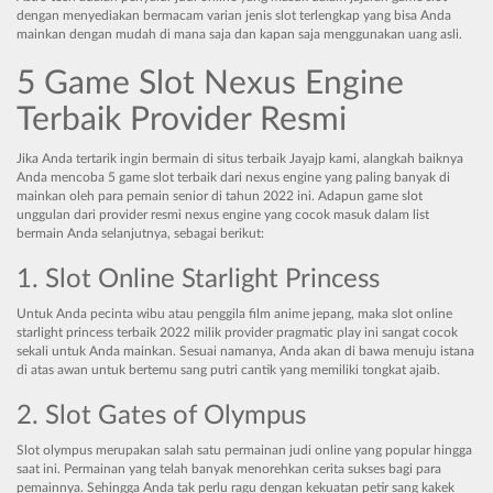
dengan menyediakan bermacam varian jenis slot terlengkap yang bisa Anda
mainkan dengan mudah di mana saja dan kapan saja menggunakan uang asli.
5 Game Slot Nexus Engine
Terbaik Provider Resmi
Jika Anda tertarik ingin bermain di situs terbaik Jayajp kami, alangkah baiknya
Anda mencoba 5 game slot terbaik dari nexus engine yang paling banyak di
mainkan oleh para pemain senior di tahun 2022 ini. Adapun game slot
unggulan dari provider resmi nexus engine yang cocok masuk dalam list
bermain Anda selanjutnya, sebagai berikut:
1. Slot Online Starlight Princess
Untuk Anda pecinta wibu atau penggila film anime jepang, maka slot online
starlight princess terbaik 2022 milik provider pragmatic play ini sangat cocok
sekali untuk Anda mainkan. Sesuai namanya, Anda akan di bawa menuju istana
di atas awan untuk bertemu sang putri cantik yang memiliki tongkat ajaib.
2. Slot Gates of Olympus
Slot olympus merupakan salah satu permainan judi online yang popular hingga
saat ini. Permainan yang telah banyak menorehkan cerita sukses bagi para
pemainnya. Sehingga Anda tak perlu ragu dengan kekuatan petir sang kakek