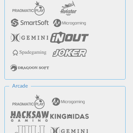
Arcade