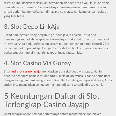
resmi online, dengan melakukan permainan slot depo via ovo. Hal inilah yang
menjadi pemicu semakin bertambahnya pemain-pemain baru bermunculan,
untuk berlomba mendaftarkan diri agar bisa merasakan kemenangan jackpot
yang luar biasa.
3. Slot Depo LinkAja
Tekad para pemain yang bergabung di situs jayajp adalah untuk bisa
memenangkan hadiah jackpot sensasionalnya. Maka dari itu, untuk mencapai
ini semua Anda perlu daftar akun secara mudah dengan minimal deposit 20rb
rupiah via slot depo linkaja. Dengan bermodalkan bet kecil, para pemain bisa
berkesempatan meraih hadiah jackpot hingga ratusan juta.
4. Slot Casino Via Gopay
Situs
judi slot casino jayajp
menyiapkan transaksi depo via gopay. Hal ini
berguna agar para pemain mudah untuk melakukan transaksi tanpa harus ribet
dengan gangguan bank yang suka offline. Bahkan dengan depo 20rb saja, Anda
sudah bisa memainkan semua permainan judi yang tersedia di situs kami.
5 Keuntungan Daftar di Slot
Terlengkap Casino Jayajp
Kami sebagai wadah tempat bertemunya antara marketplace dan player,