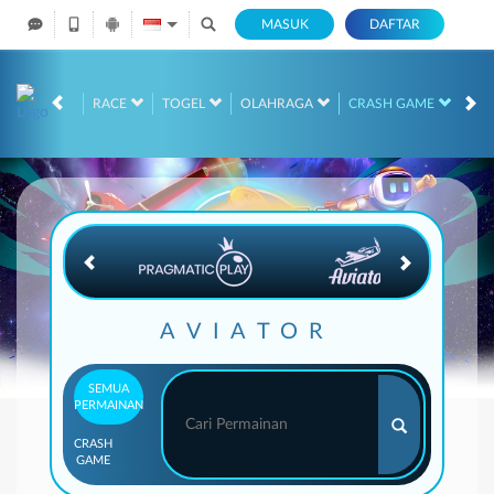
MASUK
DAFTAR
VE CASINO
RACE
TOGEL
OLAHRAGA
CRASH GAME
AR
AVIATOR
SEMUA
PERMAINAN
CRASH
GAME