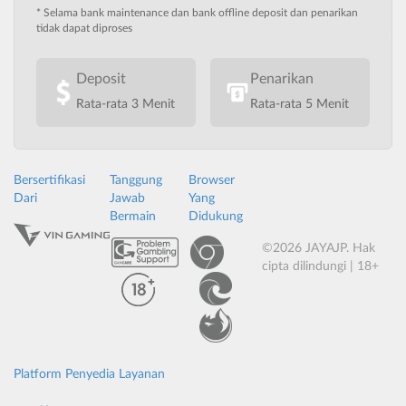
* Selama bank maintenance dan bank offline deposit dan penarikan
tidak dapat diproses
Deposit
Penarikan
Rata-rata 3 Menit
Rata-rata 5 Menit
Bersertifikasi
Tanggung
Browser
Dari
Jawab
Yang
Bermain
Didukung
©2026 JAYAJP. Hak
cipta dilindungi | 18+
Platform Penyedia Layanan