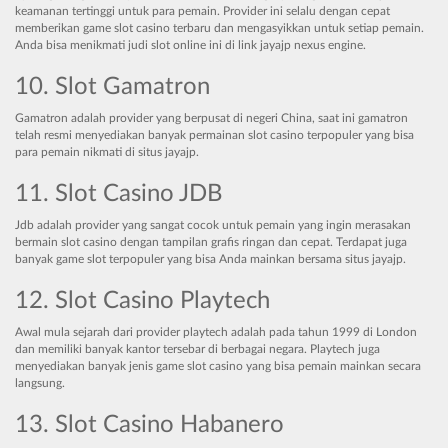
keamanan tertinggi untuk para pemain. Provider ini selalu dengan cepat
memberikan game slot casino terbaru dan mengasyikkan untuk setiap pemain.
Anda bisa menikmati judi slot online ini di link jayajp nexus engine.
10. Slot Gamatron
Gamatron adalah provider yang berpusat di negeri China, saat ini gamatron
telah resmi menyediakan banyak permainan slot casino terpopuler yang bisa
para pemain nikmati di situs jayajp.
11. Slot Casino JDB
Jdb adalah provider yang sangat cocok untuk pemain yang ingin merasakan
bermain slot casino dengan tampilan grafis ringan dan cepat. Terdapat juga
banyak game slot terpopuler yang bisa Anda mainkan bersama situs jayajp.
12. Slot Casino Playtech
Awal mula sejarah dari provider playtech adalah pada tahun 1999 di London
dan memiliki banyak kantor tersebar di berbagai negara. Playtech juga
menyediakan banyak jenis game slot casino yang bisa pemain mainkan secara
langsung.
13. Slot Casino Habanero