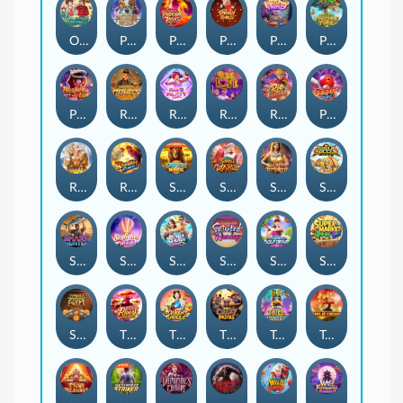
Oriental Prosperity
Pharaoh Royals
Phoenix Rises
Piggy Gold
Plushie Frenzy
Prosperity Fortune Tree
Prosperity Lion
Raider Jane's Crypt of Fortune
Rave Party Fever
Reel Love
Rio Fantasia
Perfect Strike
Rise of Apollo
Rooster Rumble
Safari Wilds
Santa's Gift Rush
Secret of Cleopatra
Shaolin Soccer
Shark Bounty
Skylight Wonders
Songkran Splash
Spirited Wonders
Super Golf Drive
Supermarket Spree
Symbols of Egypt
Thai River Wonders
The Queen's Banquet
Three Crazy Piggies
Totem Wonders
Tree of Fortune