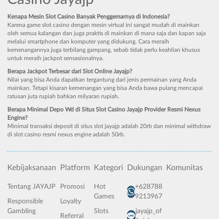
Kenapa Mesin Slot Casino Banyak Penggemarnya di Indonesia?
Karena game slot casino dengan mesin virtual ini sangat mudah di mainkan
oleh semua kalangan dan juga praktis di mainkan di mana saja dan kapan saja
melalui smartphone dan komputer yang didukung. Cara meraih
kemenangannya juga terbilang gampang, sebab tidak perlu keahlian khusus
untuk meraih jackpot sensasionalnya.
Berapa Jackpot Terbesar dari Slot Online Jayajp?
Nilai yang bisa Anda dapatkan tergantung dari jenis permainan yang Anda
mainkan. Tetapi kisaran kemenangan yang bisa Anda bawa pulang mencapai
ratusan juta rupiah bahkan milyaran rupiah.
Berapa Minimal Depo Wd di Situs Slot Casino Jayajp Provider Resmi Nexus
Engine?
Minimal transaksi deposit di situs slot jayajp adalah 20rb dan minimal withdraw
di slot casino resmi nexus engine adalah 50rb.
Kebijaksanaan
Platform
Kategori
Dukungan
Komunitas
Tentang JAYAJP
Promosi
Hot
+628788
Games
9213967
Responsible
Loyalty
Gambling
Slots
jayajp_of
Referral