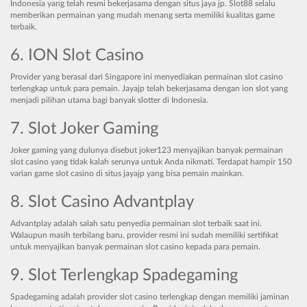
Indonesia yang telah resmi bekerjasama dengan situs jaya jp. Slot88 selalu
memberikan permainan yang mudah menang serta memiliki kualitas game
terbaik.
6. ION Slot Casino
Provider yang berasal dari Singapore ini menyediakan permainan slot casino
terlengkap untuk para pemain. Jayajp telah bekerjasama dengan ion slot yang
menjadi pilihan utama bagi banyak slotter di Indonesia.
7. Slot Joker Gaming
Joker gaming yang dulunya disebut joker123 menyajikan banyak permainan
slot casino yang tidak kalah serunya untuk Anda nikmati. Terdapat hampir 150
varian game slot casino di situs jayajp yang bisa pemain mainkan.
8. Slot Casino Advantplay
Advantplay adalah salah satu penyedia permainan slot terbaik saat ini.
Walaupun masih terbilang baru, provider resmi ini sudah memiliki sertifikat
untuk menyajikan banyak permainan slot casino kepada para pemain.
9. Slot Terlengkap Spadegaming
Spadegaming adalah provider slot casino terlengkap dengan memiliki jaminan