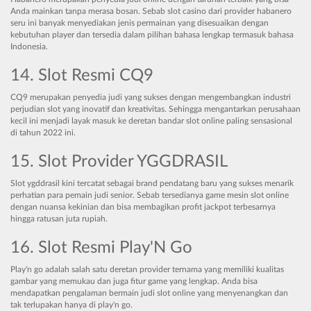
Anda mainkan tanpa merasa bosan. Sebab slot casino dari provider habanero
seru ini banyak menyediakan jenis permainan yang disesuaikan dengan
kebutuhan player dan tersedia dalam pilihan bahasa lengkap termasuk bahasa
Indonesia.
14. Slot Resmi CQ9
CQ9 merupakan penyedia judi yang sukses dengan mengembangkan industri
perjudian slot yang inovatif dan kreativitas. Sehingga mengantarkan perusahaan
kecil ini menjadi layak masuk ke deretan bandar slot online paling sensasional
di tahun 2022 ini.
15. Slot Provider YGGDRASIL
Slot ygddrasil kini tercatat sebagai brand pendatang baru yang sukses menarik
perhatian para pemain judi senior. Sebab tersedianya game mesin slot online
dengan nuansa kekinian dan bisa membagikan profit jackpot terbesarnya
hingga ratusan juta rupiah.
16. Slot Resmi Play'N Go
Play'n go adalah salah satu deretan provider ternama yang memiliki kualitas
gambar yang memukau dan juga fitur game yang lengkap. Anda bisa
mendapatkan pengalaman bermain judi slot online yang menyenangkan dan
tak terlupakan hanya di play'n go.