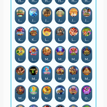
Hawaiian Tiki
Heist Stakes
Hip Hop Panda
Honey Trap of Diao Chan
Hood vs Wolf
Hotpot
Incan Wonders
Jack Frost's Winter
Jack the Giant Hunter
Jewels of Prosperity
Journey to the Wealth
Jungle Delight
Knockout Riches
Kraken Gold Rush
Legend of Hou Yi
Legend of Perseus
Legendary Monkey King
Leprechaun Riches
Lucky Clover Riches
Lucky Piggy
Majestic Empire
Majestic Treasures
Mask Carnival
Mayan Destiny
Medusa
Medusa 2
Mermaid Riches
Mr. Hallow-Win
Muay Thai Champion
Museum Wonders
Mystic Potion
Mystical Spirits
Ninja Raccoon Frenzy
Ninja vs Samurai
Oishi Delights
Opera Dynasty