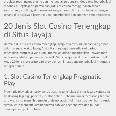
provider resmi nexus engine dan menyediakan transaksi depo ewallet terbaik di
Indonesia. Segala jenis permainan judi slot casino menggunakan server
keamanan yang tinggi dan memberi kenyamanan. Anda bisa bermain dengan
tenang di situs jayajp karena mudah memberikan kemenangan serta terpercaya.
20 Jenis Slot Casino Terlengkap
di Situs Jayajp
Bermain di situs slot casino terlengkap jayajp bisa menjadi pilihan yang tepat
dalam mengisi waktu luang Anda. Kami sebagai penyedia slot casino
terlengkap, tentu saja yang kami utamakan adalah memberikan kenyamanan
serta menyediakan permainan terbaik. Situs jayajp merekomendasikan untuk
Anda 20 jenis slot casino dari provider resmi nexus engine terbaik di Indonesia
sebagai berikut:
1. Slot Casino Terlengkap Pragmatic
Play
Pragmatic play adalah provider slot casino terlengkap di situs jayajp yang sudah
tidak asing lagi bagi pecinta judi slot online. Sebelum mulai memasang taruhan
asli, Anda bisa memilih bermain di demo gratis. Hal ini sangat membantu Anda
semua lebih mengerti karakter permainan yang sebenarnya dan mudah
mendapatkan jackpot besar.