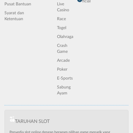
ficial
Pusat Bantuan
Live
Casino
Syarat dan
Ketentuan
Race
Togel
Olahraga
Crash
Game
Arcade
Poker
E-Sports
Sabung
Ayam
TARUHAN SLOT
Penyedia slot online dengan beragam pilihan game menarik yang