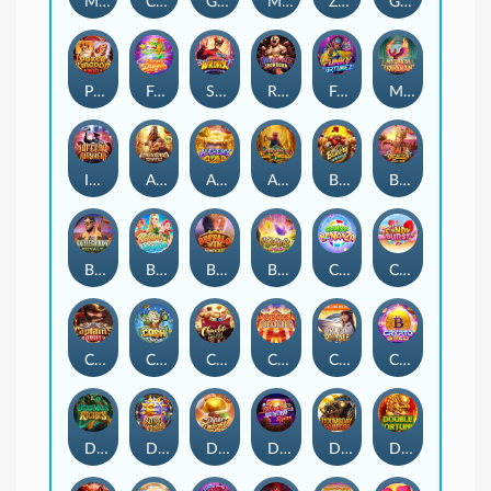
Midas Fortune
Caishen Wins
Ganesha Fortune
Mighty Mania
Zombie Blasters
Garuda Gems
Poker Kingdom Win
Fortune Dragon
Super Wildrix
Reel Royale Showdown
Funky Fortunez
Mythical Guardians
Inferno Mayhem
Asgardian Rising
Alchemy Gold
Alibaba's Cave of Fortune
Bakery Bonanza
Bali Vacation
Battleground Royale
Bikini Paradise
Buffalo Win
Butterfly Blossom
Candy Bonanza
Candy Burst
Captain's Bounty
Cash Mania
Chocolate Deluxe
Circus Delight
Cruise Royale
Crypto Gold
Dead Man's Riches
Destiny of Sun and Moon
Diner Delights
Diner Frenzy Spins
Doomsday Rampage
Double Fortune