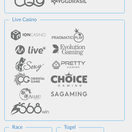
Live Casino
Race
Togel